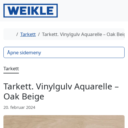
Gå til innhold
Gå til bunntekst
Men
Search
Hjem
Tarkett
Tarkett. Vinylgulv Aquarelle – Oak Beig
Åpne sidemeny
Tarkett
Tarkett. Vinylgulv Aquarelle –
Oak Beige
20. februar 2024