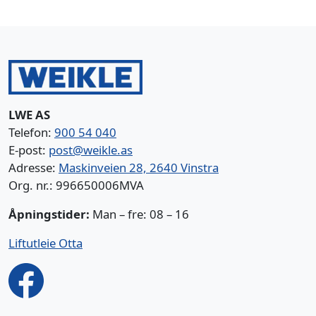
LWE AS
Telefon:
900 54 040
E-post:
post@weikle.as
Adresse:
Maskinveien 28, 2640 Vinstra
Org. nr.: 996650006MVA
Åpningstider:
Man – fre: 08 – 16
Liftutleie Otta