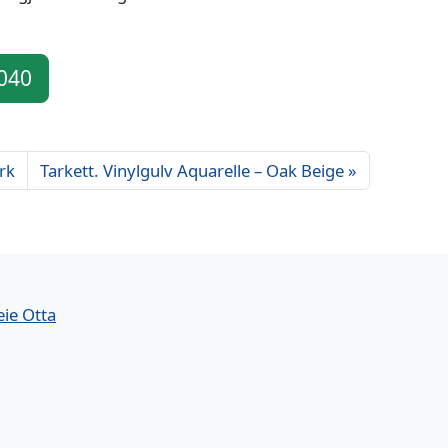
 040
rk
Tarkett. Vinylgulv Aquarelle – Oak Beige
eie Otta