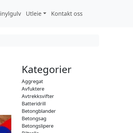
inylgulv
Utleie
Kontakt oss
Search
Kategorier
Aggregat
Avfuktere
Avtrekksvifter
Batteridrill
Betongblander
Betongsag
Betongslipere