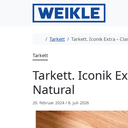
Gå til innhold
Gå til bunntekst
Hjem
Tarkett
Tarkett. Iconik Extra – Cl
Tarkett
Tarkett. Iconik E
Natural
20. februar 2024
/
8. juli 2026