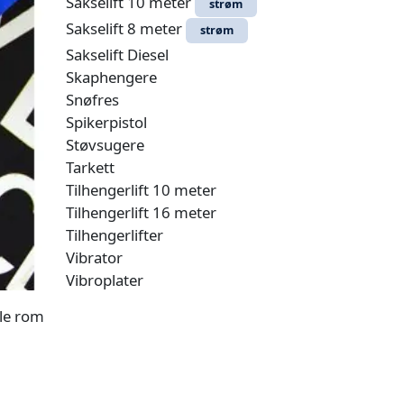
Sakselift 10 meter
strøm
Sakselift 8 meter
strøm
Sakselift Diesel
Skaphengere
Snøfres
Spikerpistol
Støvsugere
Tarkett
Tilhengerlift 10 meter
Tilhengerlift 16 meter
Tilhengerlifter
Vibrator
Vibroplater
lle rom