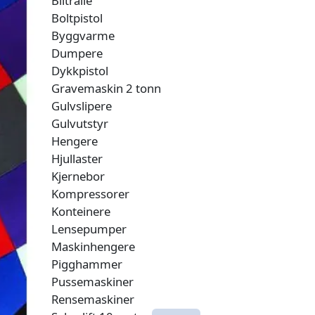
Biltralle
Boltpistol
Byggvarme
Dumpere
Dykkpistol
Gravemaskin 2 tonn
Gulvslipere
Gulvutstyr
Hengere
Hjullaster
Kjernebor
Kompressorer
Konteinere
Lensepumper
Maskinhengere
Pigghammer
Pussemaskiner
Rensemaskiner