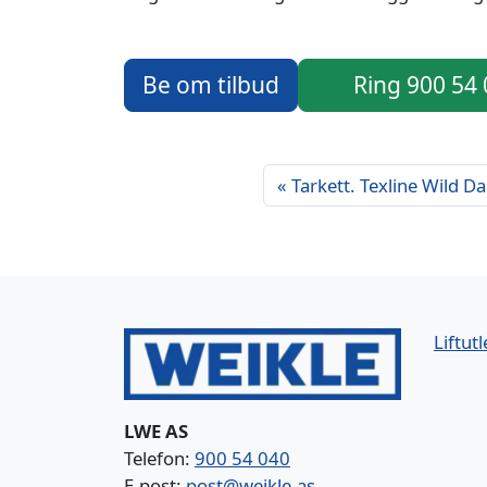
Be om tilbud
Ring 900 54
Tarkett. Texline Wild Da
Liftutl
LWE AS
Telefon:
900 54 040
E-post:
post@weikle.as