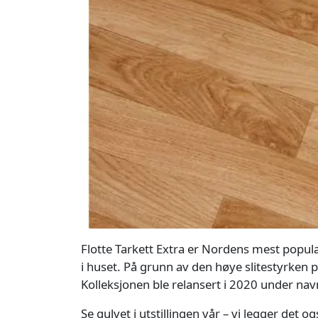
Flotte Tarkett Extra er Nordens mest popul
i huset. På grunn av den høye slitestyrken 
Kolleksjonen ble relansert i 2020 under n
Se gulvet i utstillingen vår – vi legger det o