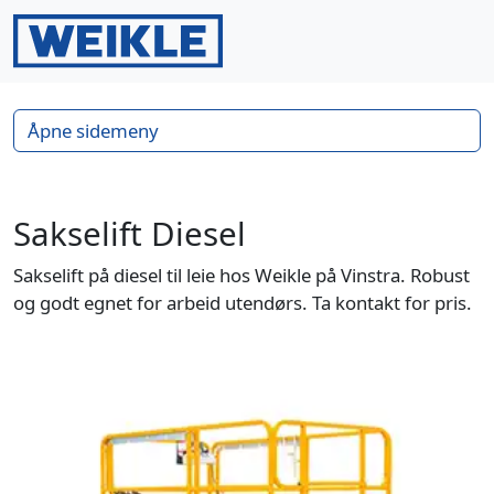
Gå til innhold
Gå til bunntekst
Men
Search
Åpne sidemeny
Sakselift Diesel
Sakselift på diesel til leie hos Weikle på Vinstra. Robust
og godt egnet for arbeid utendørs. Ta kontakt for pris.