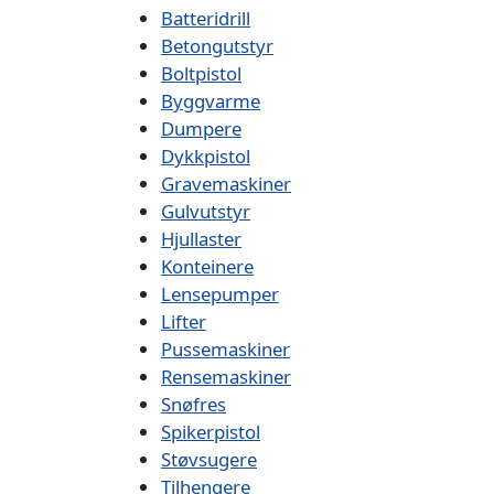
Batteridrill
Betongutstyr
Boltpistol
Byggvarme
Dumpere
Dykkpistol
Gravemaskiner
Gulvutstyr
Hjullaster
Konteinere
Lensepumper
Lifter
Pussemaskiner
Rensemaskiner
Snøfres
Spikerpistol
Støvsugere
Tilhengere