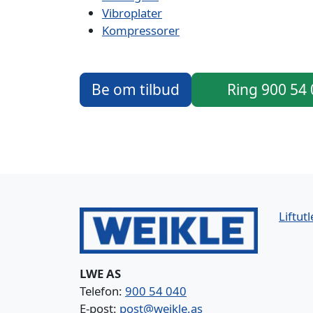
Vibroplater
Kompressorer
Be om tilbud
Ring 900 54
Liftutl
LWE AS
Telefon:
900 54 040
E-post:
post@weikle.as