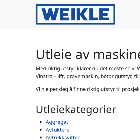
Gå til innhold
Gå til bunntekst
Utleie av maskine
Med riktig utstyr klarer du det meste selv. W
Vinstra – lift, gravemaskin, betongutstyr, 
Vi hjelper deg å finne riktig utstyr til prosje
Utleiekategorier
Aggregat
Avfuktere
Avtrekksvifter