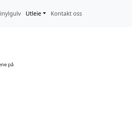
inylgulv
Utleie
Kontakt oss
Search
ene på