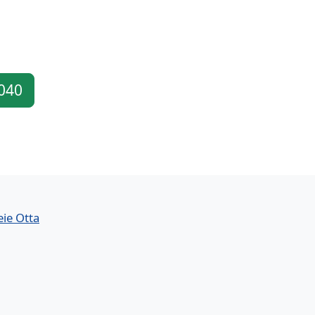
 040
eie Otta