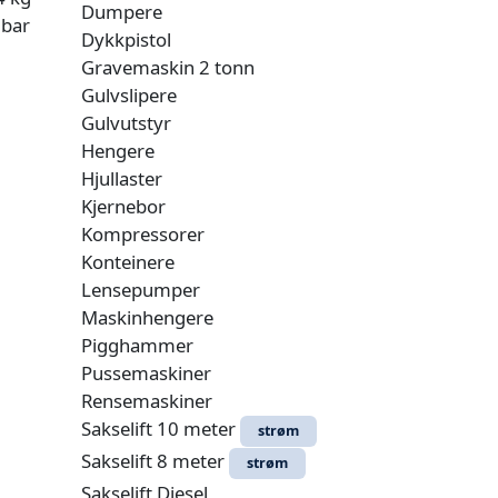
Dumpere
 bar
Dykkpistol
Gravemaskin 2 tonn
Gulvslipere
Gulvutstyr
Hengere
Hjullaster
Kjernebor
Kompressorer
Konteinere
Lensepumper
Maskinhengere
Pigghammer
Pussemaskiner
Rensemaskiner
Sakselift 10 meter
strøm
Sakselift 8 meter
strøm
Sakselift Diesel