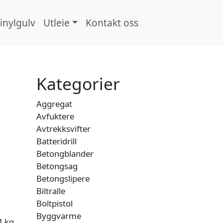
inylgulv
Utleie
Kontakt oss
Search
Kategorier
Aggregat
Avfuktere
Avtrekksvifter
Batteridrill
Betongblander
Betongsag
Betongslipere
Biltralle
Boltpistol
Byggvarme
4 kg