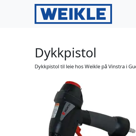
Gå til innhold
Gå til bunntekst
Dykkpistol
Dykkpistol til leie hos Weikle på Vinstra i G