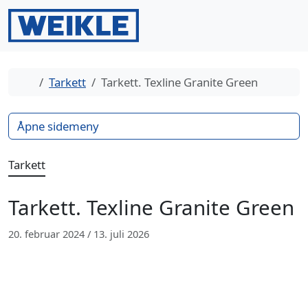
Gå til innhold
Gå til bunntekst
Men
Search
Hjem
Tarkett
Tarkett. Texline Granite Green
Åpne sidemeny
Tarkett
Tarkett. Texline Granite Green
20. februar 2024
/
13. juli 2026