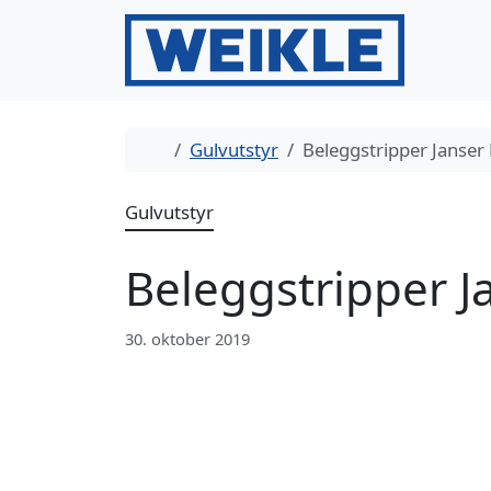
Gå til innhold
Gå til bunntekst
Hjem
Gulvutstyr
Beleggstripper Janser 
Gulvutstyr
Beleggstripper J
30. oktober 2019