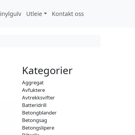
inylgulv
Utleie
Kontakt oss
Search
Kategorier
Aggregat
Avfuktere
Avtrekksvifter
Batteridrill
Betongblander
Betongsag
Betongslipere