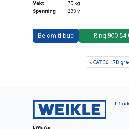
Vekt
75 kg
Spenning
230 v
Be om tilbud
Ring 900 54
CAT 301.7D gra
Liftutl
LWE AS