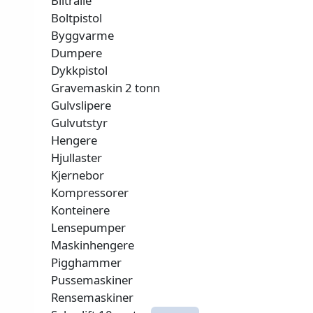
Biltralle
Boltpistol
Byggvarme
Dumpere
Dykkpistol
Gravemaskin 2 tonn
Gulvslipere
Gulvutstyr
Hengere
Hjullaster
Kjernebor
Kompressorer
Konteinere
Lensepumper
Maskinhengere
Pigghammer
Pussemaskiner
Rensemaskiner