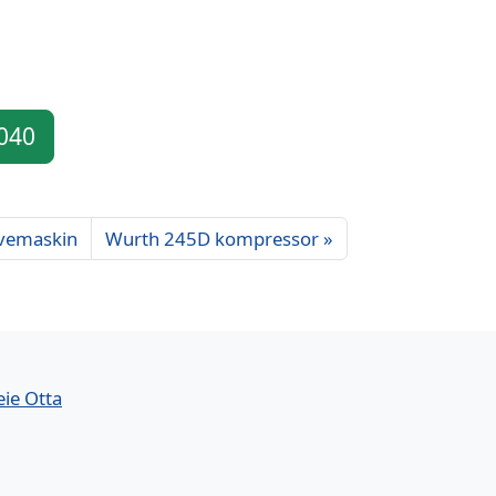
 040
vemaskin
Wurth 245D kompressor
eie Otta