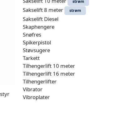
Sakselift 10 meter
strøm
Sakselift 8 meter
strøm
Sakselift Diesel
Skaphengere
Snøfres
Spikerpistol
Støvsugere
Tarkett
Tilhengerlift 10 meter
Tilhengerlift 16 meter
Tilhengerlifter
Vibrator
styr
Vibroplater