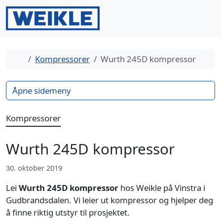
Gå til innhold
Gå til bunntekst
Men
Search
Hjem
Kompressorer
Wurth 245D kompressor
Åpne sidemeny
Kompressorer
Wurth 245D kompressor
30. oktober 2019
Lei
Wurth 245D kompressor
hos Weikle på Vinstra i
Gudbrandsdalen. Vi leier ut kompressor og hjelper deg
å finne riktig utstyr til prosjektet.