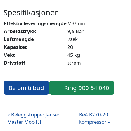
Spesifikasjoner
Effektiv leveringsmengde
M3/min
Arbeidstrykk
9,5 Bar
Luftmengde
l/sek
Kapasitet
20 l
Vekt
45 kg
Drivstoff
strøm
Be om tilbud
Ring 900 54 040
Beleggstripper Janser
BeA K270-20
Master Mobil II
kompressor