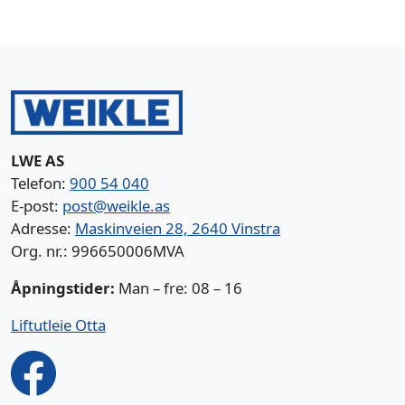
LWE AS
Telefon:
900 54 040
E-post:
post@weikle.as
Adresse:
Maskinveien 28, 2640 Vinstra
Org. nr.: 996650006MVA
Åpningstider:
Man – fre: 08 – 16
Liftutleie Otta