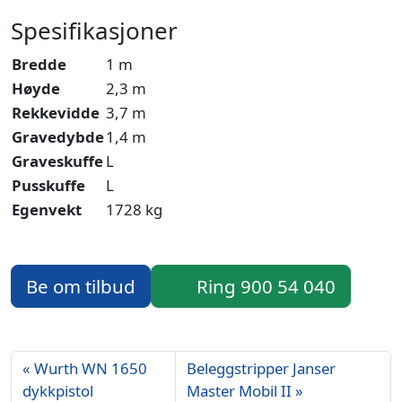
Spesifikasjoner
Bredde
1 m
Høyde
2,3 m
Rekkevidde
3,7 m
Gravedybde
1,4 m
Graveskuffe
L
Pusskuffe
L
Egenvekt
1728 kg
Be om tilbud
Ring 900 54 040
Wurth WN 1650
Beleggstripper Janser
dykkpistol
Master Mobil II