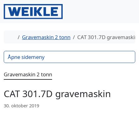
Gå til innhold
Gå til bunntekst
Men
Search
Hjem
Gravemaskin 2 tonn
CAT 301.7D gravemaskin
Åpne sidemeny
Gravemaskin 2 tonn
CAT 301.7D gravemaskin
30. oktober 2019