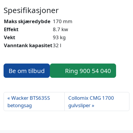
Spesifikasjoner
Maks skjæredybde
170 mm
Effekt
8.7 kw
Vekt
93 kg
Vanntank kapasitet
32 l
Be om tilbud
Ring 900 54 040
Wacker BTS635S
Collomix CMG 1700
betongsag
gulvsliper