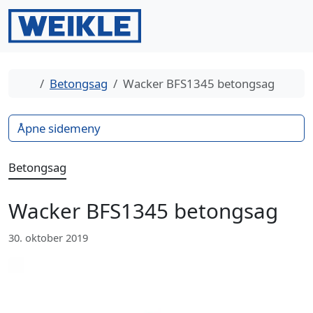
Gå til innhold
Gå til bunntekst
Men
Search
Hjem
Betongsag
Wacker BFS1345 betongsag
Åpne sidemeny
Betongsag
Wacker BFS1345 betongsag
30. oktober 2019