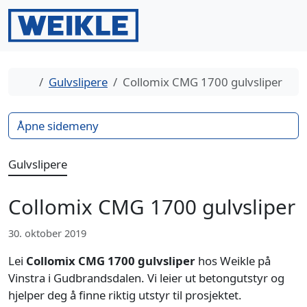
Gå til innhold
Gå til bunntekst
Men
Search
Hjem
Gulvslipere
Collomix CMG 1700 gulvsliper
Åpne sidemeny
Gulvslipere
Collomix CMG 1700 gulvsliper
30. oktober 2019
Lei
Collomix CMG 1700 gulvsliper
hos Weikle på
Vinstra i Gudbrandsdalen. Vi leier ut betongutstyr og
hjelper deg å finne riktig utstyr til prosjektet.