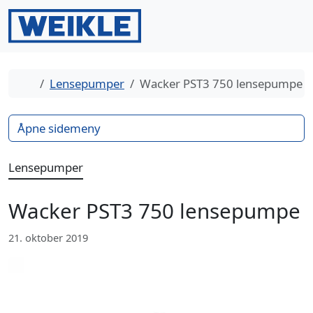
Gå til innhold
Gå til bunntekst
Men
Search
Hjem
Lensepumper
Wacker PST3 750 lensepumpe
Åpne sidemeny
Lensepumper
Wacker PST3 750 lensepumpe
21. oktober 2019