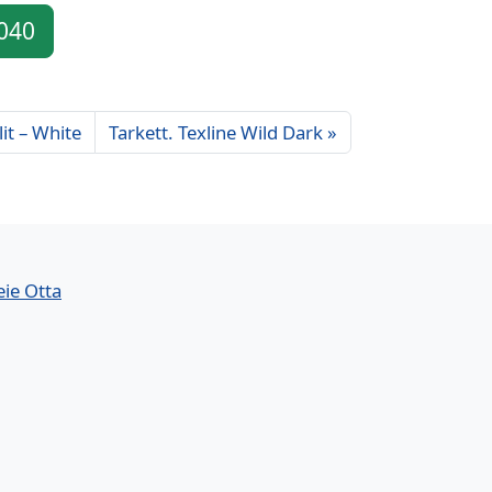
 040
it – White
Tarkett. Texline Wild Dark
eie Otta