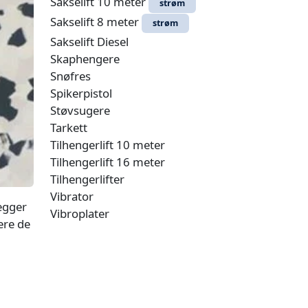
Sakselift 10 meter
strøm
Sakselift 8 meter
strøm
Sakselift Diesel
Skaphengere
Snøfres
Spikerpistol
Støvsugere
Tarkett
Tilhengerlift 10 meter
Tilhengerlift 16 meter
Tilhengerlifter
Vibrator
egger
Vibroplater
ere de