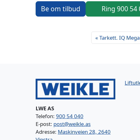
Be om tilbud
Ring 900 54
Tarkett. IQ Megal
Liftutl
LWE AS
Telefon:
900 54 040
E-post:
post@weikle.as
Adresse:
Maskinveien 28, 2640
Vinstra