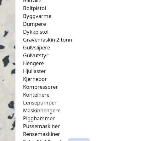
Biltralle
Boltpistol
Byggvarme
Dumpere
Dykkpistol
Gravemaskin 2 tonn
Gulvslipere
Gulvutstyr
Hengere
Hjullaster
Kjernebor
Kompressorer
Konteinere
Lensepumper
Maskinhengere
Pigghammer
Pussemaskiner
Rensemaskiner