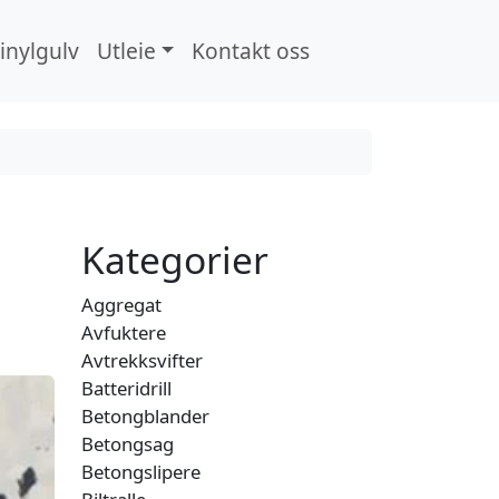
inylgulv
Utleie
Kontakt oss
Search
Kategorier
Aggregat
Avfuktere
Avtrekksvifter
Batteridrill
Betongblander
Betongsag
Betongslipere