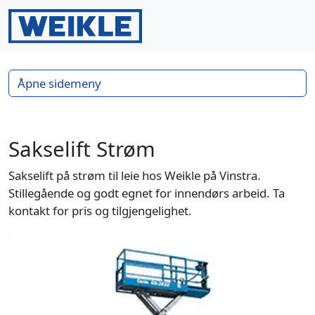
Gå til innhold
Gå til bunntekst
Men
Search
Åpne sidemeny
Sakselift Strøm
Sakselift på strøm til leie hos Weikle på Vinstra.
Stillegående og godt egnet for innendørs arbeid. Ta
kontakt for pris og tilgjengelighet.