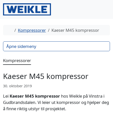
Gå til innhold
Gå til bunntekst
Men
Search
Hjem
Kompressorer
Kaeser M45 kompressor
Åpne sidemeny
Kompressorer
Kaeser M45 kompressor
30. oktober 2019
Lei
Kaeser M45 kompressor
hos Weikle på Vinstra i
Gudbrandsdalen. Vi leier ut kompressor og hjelper deg
å finne riktig utstyr til prosjektet.