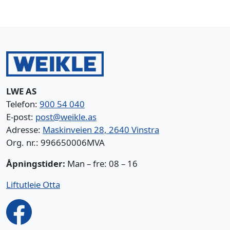
LWE AS
Telefon:
900 54 040
E-post:
post@weikle.as
Adresse:
Maskinveien 28, 2640 Vinstra
Org. nr.: 996650006MVA
Åpningstider:
Man – fre: 08 – 16
Liftutleie Otta