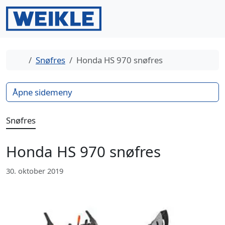
Gå til innhold
Gå til bunntekst
Men
Search
Hjem
Snøfres
Honda HS 970 snøfres
Åpne sidemeny
Snøfres
Honda HS 970 snøfres
30. oktober 2019