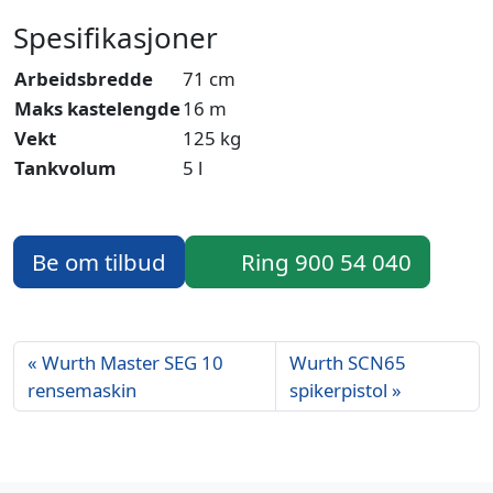
Spesifikasjoner
Arbeidsbredde
71 cm
Maks kastelengde
16 m
Vekt
125 kg
Tankvolum
5 l
Be om tilbud
Ring 900 54 040
Wurth Master SEG 10
Wurth SCN65
rensemaskin
spikerpistol