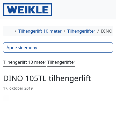
Gå til innhold
Gå til bunntekst
Men
Search
Hjem
Tilhengerlift 10 meter
Tilhengerlifter
DINO 10
Åpne sidemeny
Tilhengerlift 10 meter
Tilhengerlifter
DINO 105TL tilhengerlift
17. oktober 2019