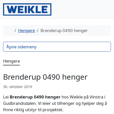
Gå til innhold
Gå til bunntekst
Men
Search
Hjem
Hengere
Brenderup 0490 henger
Åpne sidemeny
Hengere
Brenderup 0490 henger
30. oktober 2019
Lei
Brenderup 0490 henger
hos Weikle på Vinstra i
Gudbrandsdalen. Vi leier ut tilhenger og hjelper deg å
finne riktig utstyr til prosjektet.