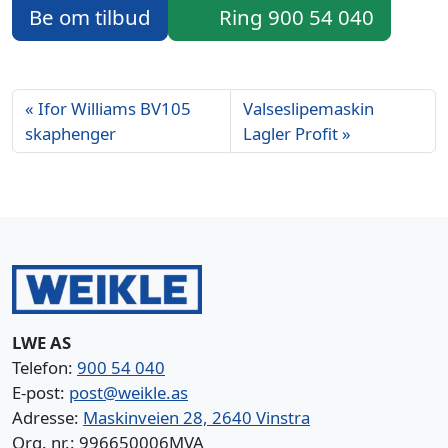
Be om tilbud
Ring 900 54 040
Ifor Williams BV105
Valseslipemaskin
skaphenger
Lagler Profit
LWE AS
Telefon:
900 54 040
E-post:
post@weikle.as
Adresse:
Maskinveien 28, 2640 Vinstra
Org. nr.: 996650006MVA