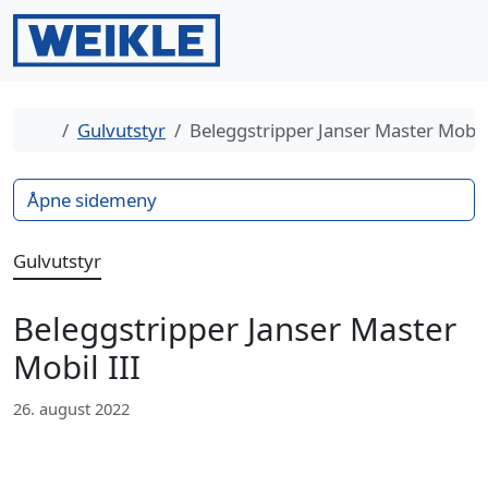
Gå til innhold
Gå til bunntekst
Men
Search
Hjem
Gulvutstyr
Beleggstripper Janser Master Mobil 
Åpne sidemeny
Gulvutstyr
Beleggstripper Janser Master
Mobil III
26. august 2022