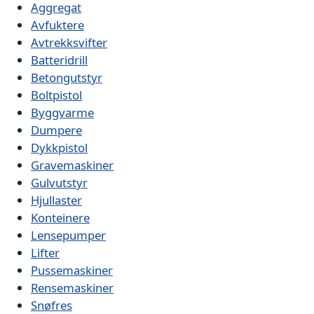
Aggregat
Avfuktere
Avtrekksvifter
Batteridrill
Betongutstyr
Boltpistol
Byggvarme
Dumpere
Dykkpistol
Gravemaskiner
Gulvutstyr
Hjullaster
Konteinere
Lensepumper
Lifter
Pussemaskiner
Rensemaskiner
Snøfres