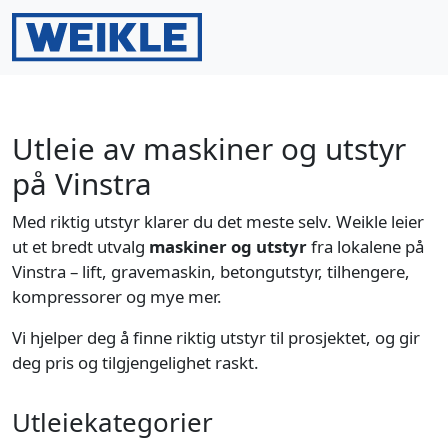
Gå til innhold
Gå til bunntekst
Men
Search
Utleie av maskiner og utstyr
på Vinstra
Med riktig utstyr klarer du det meste selv. Weikle leier
ut et bredt utvalg
maskiner og utstyr
fra lokalene på
Vinstra – lift, gravemaskin, betongutstyr, tilhengere,
kompressorer og mye mer.
Vi hjelper deg å finne riktig utstyr til prosjektet, og gir
deg pris og tilgjengelighet raskt.
Utleiekategorier