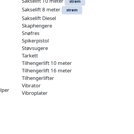
Sakselift 10 meter
strøm
Sakselift 8 meter
strøm
Sakselift Diesel
Skaphengere
Snøfres
Spikerpistol
Støvsugere
Tarkett
Tilhengerlift 10 meter
Tilhengerlift 16 meter
Tilhengerlifter
Vibrator
elper
Vibroplater