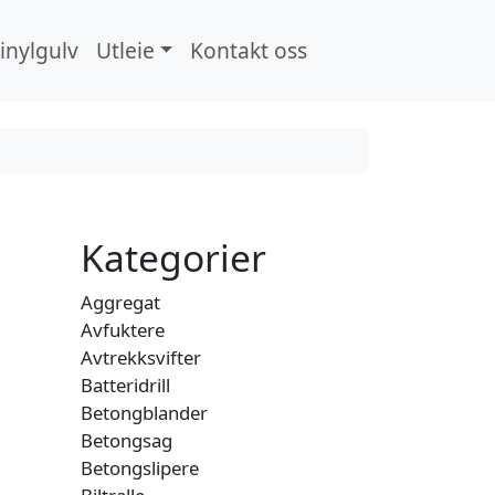
inylgulv
Utleie
Kontakt oss
Search
Kategorier
Aggregat
Avfuktere
Avtrekksvifter
Batteridrill
Betongblander
Betongsag
Betongslipere