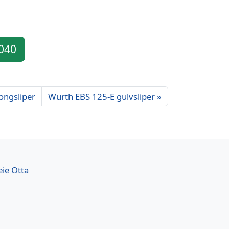
 040
ongsliper
Wurth EBS 125-E gulvsliper
eie Otta