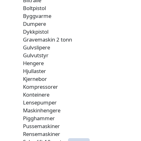
Biltralle
Boltpistol
Byggvarme
Dumpere
Dykkpistol
Gravemaskin 2 tonn
Gulvslipere
Gulvutstyr
Hengere
Hjullaster
Kjernebor
Kompressorer
Konteinere
Lensepumper
Maskinhengere
Pigghammer
Pussemaskiner
Rensemaskiner