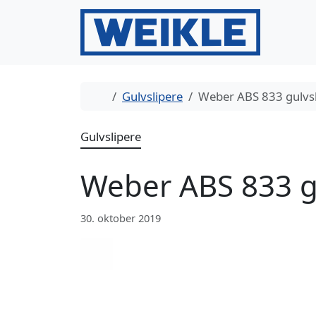
Gå til innhold
Gå til bunntekst
Hjem
Gulvslipere
Weber ABS 833 gulvsl
Gulvslipere
Weber ABS 833 g
30. oktober 2019