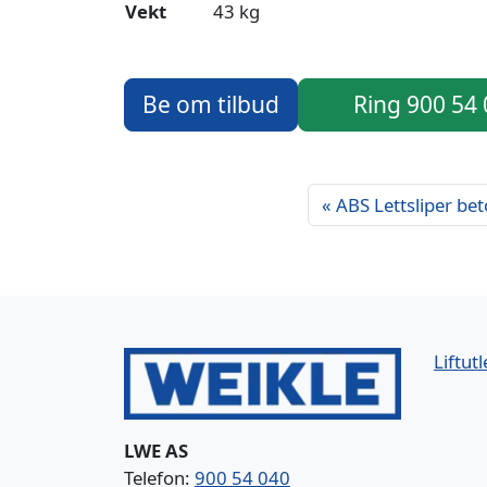
Vekt
43 kg
Be om tilbud
Ring 900 54
ABS Lettsliper bet
Liftutl
LWE AS
Telefon:
900 54 040