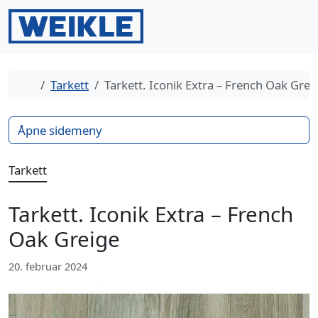
Gå til innhold
Gå til bunntekst
Men
Search
Hjem
Tarkett
Tarkett. Iconik Extra – French Oak Grei
Åpne sidemeny
Tarkett
Tarkett. Iconik Extra – French
Oak Greige
20. februar 2024