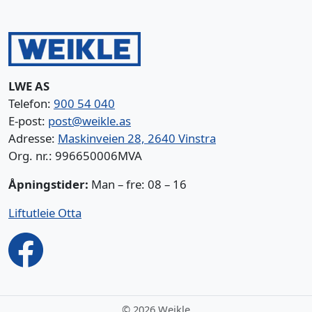
LWE AS
Telefon:
900 54 040
E-post:
post@weikle.as
Adresse:
Maskinveien 28, 2640 Vinstra
Org. nr.: 996650006MVA
Åpningstider:
Man – fre: 08 – 16
Liftutleie Otta
©
2026 Weikle