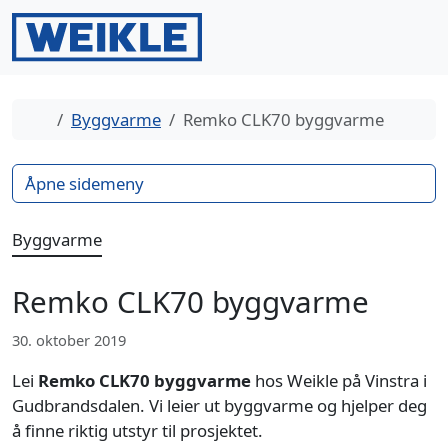
Gå til innhold
Gå til bunntekst
Men
Search
Hjem
Byggvarme
Remko CLK70 byggvarme
Åpne sidemeny
Byggvarme
Remko CLK70 byggvarme
30. oktober 2019
Lei
Remko CLK70 byggvarme
hos Weikle på Vinstra i
Gudbrandsdalen. Vi leier ut byggvarme og hjelper deg
å finne riktig utstyr til prosjektet.